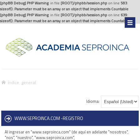
[phpBB Debug] PHP Warning
: in file
[ROOT]/phpbb/session.php
on line
583
:
sizeof(): Parameter must be an array or an object that implements Countable
[phpBB Debug] PHP Warning
: in file
[ROOT]/phpbb/session.php
on line
639
:
sizeof(): Parameter must be an array or an object that implements Countable
.
Índice general
Idioma:
WWW.SEPROINCA.COM -REGISTRO
Al ingresar en "www.seproinca.com" (de aquí en adelante "nosotros",
"nos", "nuestro", "www.seproinca.com",