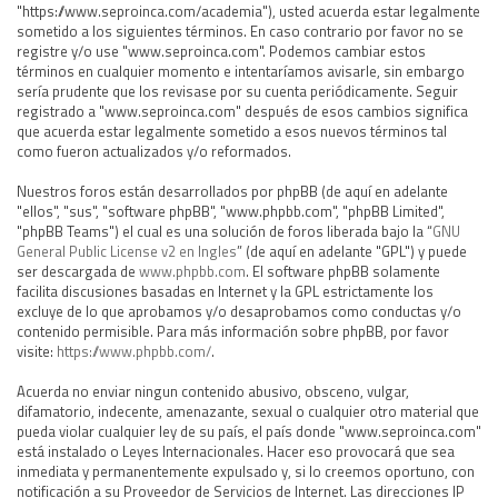
"https://www.seproinca.com/academia"), usted acuerda estar legalmente
sometido a los siguientes términos. En caso contrario por favor no se
registre y/o use "www.seproinca.com". Podemos cambiar estos
términos en cualquier momento e intentaríamos avisarle, sin embargo
sería prudente que los revisase por su cuenta periódicamente. Seguir
registrado a "www.seproinca.com" después de esos cambios significa
que acuerda estar legalmente sometido a esos nuevos términos tal
como fueron actualizados y/o reformados.
Nuestros foros están desarrollados por phpBB (de aquí en adelante
"ellos", "sus", "software phpBB", "www.phpbb.com", "phpBB Limited",
"phpBB Teams") el cual es una solución de foros liberada bajo la “
GNU
General Public License v2 en Ingles
” (de aquí en adelante "GPL") y puede
ser descargada de
www.phpbb.com
. El software phpBB solamente
facilita discusiones basadas en Internet y la GPL estrictamente los
excluye de lo que aprobamos y/o desaprobamos como conductas y/o
contenido permisible. Para más información sobre phpBB, por favor
visite:
https://www.phpbb.com/
.
Acuerda no enviar ningun contenido abusivo, obsceno, vulgar,
difamatorio, indecente, amenazante, sexual o cualquier otro material que
pueda violar cualquier ley de su país, el país donde "www.seproinca.com"
está instalado o Leyes Internacionales. Hacer eso provocará que sea
inmediata y permanentemente expulsado y, si lo creemos oportuno, con
notificación a su Proveedor de Servicios de Internet. Las direcciones IP