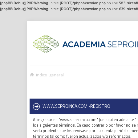
[phpBB Debug] PHP Warning
: in file
[ROOT]/phpbb/session.php
on line
583
:
sizeof
[phpBB Debug] PHP Warning
: in file
[ROOT]/phpbb/session.php
on line
639
:
sizeof
Índice general
WWW.SEPROINCA.COM -REGISTRO
Al ingresar en "www.seproinca.com" (de aquí en adelante "
los siguientes términos. En caso contrario por favor no s
sería prudente que los revisase por su cuenta periódicam
términos tal como fueron actualizados y/o reformados.