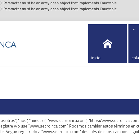
(): Parameter must be an array or an object that implements Countable
(): Parameter must be an array or an object that implements Countable
.
inicio
enl
nosotros", "nos", "nuestro", "www.seproinca.com", "https://www.seproinca.co
e registre y/o use "www.seproinca.com". Podemos cambiar estos términos en c
ente. Seguir registrado a "www.seproinca.com" después de esos cambios signi