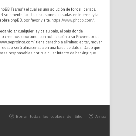
phpBB Teams") el cual es una solución de foros liberada
BB solamente facilita discusiones basadas en Internet y la
obre phpBB, por favor visite:
https://www.phpbb.com/
.
a violar cualquier ley de su país, el país donde
lo creemos oportuno, con notificación a su Proveedor de
www.seproinca.com" tiene derecho a eliminar, editar, mover
ngresado será almacenada en una base de datos. Dado que
arse responsables por cualquier intento de hacking que
Borrar todas las cookies del Sitio
Arriba