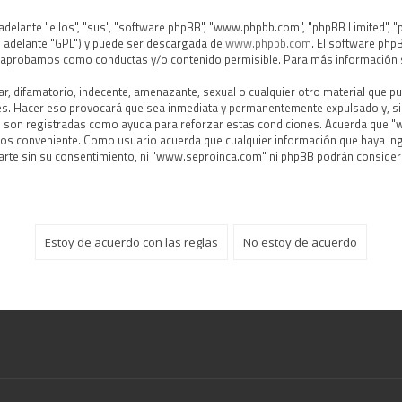
delante "ellos", "sus", "software phpBB", "www.phpbb.com", "phpBB Limited", "
en adelante "GPL") y puede ser descargada de
www.phpbb.com
. El software php
saprobamos como conductas y/o contenido permisible. Para más información s
, difamatorio, indecente, amenazante, sexual o cualquier otro material que pued
s. Hacer eso provocará que sea inmediata y permanentemente expulsado y, si 
íos son registradas como ayuda para reforzar estas condiciones. Acuerda que "
mos conveniente. Como usuario acuerda que cualquier información que haya i
arte sin su consentimiento, ni "www.seproinca.com" ni phpBB podrán consider