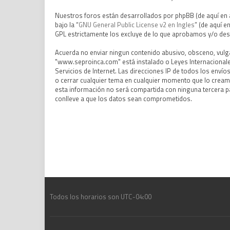
Nuestros foros están desarrollados por phpBB (de aquí en a
bajo la “
GNU General Public License v2 en Ingles
” (de aquí 
GPL estrictamente los excluye de lo que aprobamos y/o de
Acuerda no enviar ningun contenido abusivo, obsceno, vulgar
"www.seproinca.com" está instalado o Leyes Internacionale
Servicios de Internet. Las direcciones IP de todos los env
o cerrar cualquier tema en cualquier momento que lo crea
esta información no será compartida con ninguna tercera p
conlleve a que los datos sean comprometidos.
Todos los horarios son
UTC-04:00