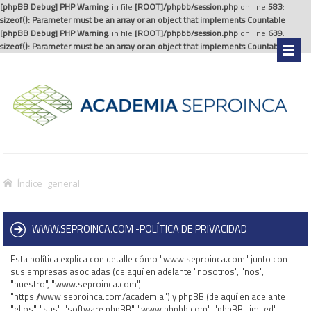
[phpBB Debug] PHP Warning
: in file
[ROOT]/phpbb/session.php
on line
583
:
sizeof(): Parameter must be an array or an object that implements Countable
[phpBB Debug] PHP Warning
: in file
[ROOT]/phpbb/session.php
on line
639
:
sizeof(): Parameter must be an array or an object that implements Countable
.
Índice general
WWW.SEPROINCA.COM -POLÍTICA DE PRIVACIDAD
Esta política explica con detalle cómo "www.seproinca.com" junto con
sus empresas asociadas (de aquí en adelante "nosotros", "nos",
"nuestro", "www.seproinca.com",
"https://www.seproinca.com/academia") y phpBB (de aquí en adelante
"ellos", "sus", "software phpBB", "www.phpbb.com", "phpBB Limited",