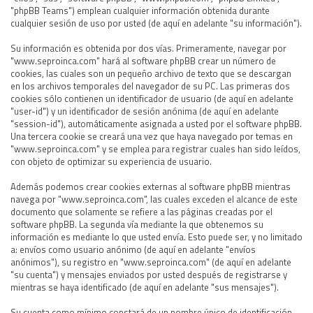
"phpBB Teams") emplean cualquier información obtenida durante
cualquier sesión de uso por usted (de aquí en adelante "su información").
Su información es obtenida por dos vías. Primeramente, navegar por
"www.seproinca.com" hará al software phpBB crear un número de
cookies, las cuales son un pequeño archivo de texto que se descargan
en los archivos temporales del navegador de su PC. Las primeras dos
cookies sólo contienen un identificador de usuario (de aquí en adelante
"user-id") y un identificador de sesión anónima (de aquí en adelante
"session-id"), automáticamente asignada a usted por el software phpBB.
Una tercera cookie se creará una vez que haya navegado por temas en
"www.seproinca.com" y se emplea para registrar cuales han sido leídos,
con objeto de optimizar su experiencia de usuario.
Además podemos crear cookies externas al software phpBB mientras
navega por "www.seproinca.com", las cuales exceden el alcance de este
documento que solamente se refiere a las páginas creadas por el
software phpBB. La segunda vía mediante la que obtenemos su
información es mediante lo que usted envía. Esto puede ser, y no limitado
a: envíos como usuario anónimo (de aquí en adelante "envíos
anónimos"), su registro en "www.seproinca.com" (de aquí en adelante
"su cuenta") y mensajes enviados por usted después de registrarse y
mientras se haya identificado (de aquí en adelante "sus mensajes").
Su cuenta como mínimo constará de un nombre único de identificación