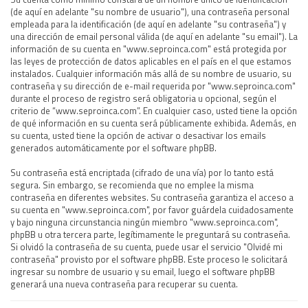
(de aquí en adelante "su nombre de usuario"), una contraseña personal
empleada para la identificación (de aquí en adelante "su contraseña") y
una dirección de email personal válida (de aquí en adelante "su email"). La
información de su cuenta en "www.seproinca.com" está protegida por
las leyes de protección de datos aplicables en el país en el que estamos
instalados. Cualquier información más allá de su nombre de usuario, su
contraseña y su dirección de e-mail requerida por "www.seproinca.com"
durante el proceso de registro será obligatoria u opcional, según el
criterio de “www.seproinca.com”. En cualquier caso, usted tiene la opción
de qué información en su cuenta será públicamente exhibida. Además, en
su cuenta, usted tiene la opción de activar o desactivar los emails
generados automáticamente por el software phpBB.
Su contraseña está encriptada (cifrado de una vía) por lo tanto está
segura. Sin embargo, se recomienda que no emplee la misma
contraseña en diferentes websites. Su contraseña garantiza el acceso a
su cuenta en "www.seproinca.com", por favor guárdela cuidadosamente
y bajo ninguna circunstancia ningún miembro "www.seproinca.com",
phpBB u otra tercera parte, legítimamente le preguntará su contraseña.
Si olvidó la contraseña de su cuenta, puede usar el servicio "Olvidé mi
contraseña" provisto por el software phpBB. Este proceso le solicitará
ingresar su nombre de usuario y su email, luego el software phpBB
generará una nueva contraseña para recuperar su cuenta.