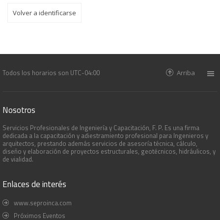
Volver a identificarse
Todos los horarios son
UTC-04:00
Arriba
Nosotros
Servicios Profesionales de Ingeniería y Capacitación, F. P. Es una firma
dedicada a la capacitación y adiestramiento profesional para Ingenieros y
arquitectos, prestando además servicios de asesoría técnica, cálculo,
diseño y elaboración de proyectos estructurales, geotécnicos, hidráulicos, y
de vialidad.
Enlaces de interés
www.seproinca.com
Próximos Eventos