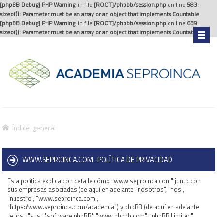
[phpBB Debug] PHP Warning
: in file
[ROOT]/phpbb/session.php
on line
583
:
sizeof(): Parameter must be an array or an object that implements Countable
[phpBB Debug] PHP Warning
: in file
[ROOT]/phpbb/session.php
on line
639
:
sizeof(): Parameter must be an array or an object that implements Countable
.
Índice general
WWW.SEPROINCA.COM -POLÍTICA DE PRIVACIDAD
Esta política explica con detalle cómo "www.seproinca.com" junto con
sus empresas asociadas (de aquí en adelante "nosotros", "nos",
"nuestro", "www.seproinca.com",
"https://www.seproinca.com/academia") y phpBB (de aquí en adelante
"ellos", "sus", "software phpBB", "www.phpbb.com", "phpBB Limited",