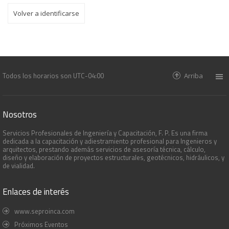
Volver a identificarse
Todos los horarios son
UTC-04:00
Arriba
Nosotros
Servicios Profesionales de Ingeniería y Capacitación, F. P. Es una firma
dedicada a la capacitación y adiestramiento profesional para Ingenieros y
arquitectos, prestando además servicios de asesoría técnica, cálculo,
diseño y elaboración de proyectos estructurales, geotécnicos, hidráulicos, y
de vialidad.
Enlaces de interés
www.seproinca.com
Próximos Eventos