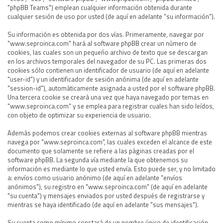
"phpBB Teams") emplean cualquier información obtenida durante
cualquier sesión de uso por usted (de aquí en adelante "su información").
Su información es obtenida por dos vías. Primeramente, navegar por
"www.seproinca.com" hará al software phpBB crear un número de
cookies, las cuales son un pequeño archivo de texto que se descargan
en los archivos temporales del navegador de su PC. Las primeras dos
cookies sólo contienen un identificador de usuario (de aquí en adelante
"user-id") y un identificador de sesión anónima (de aquí en adelante
"session-id"), automáticamente asignada a usted por el software phpBB.
Una tercera cookie se creará una vez que haya navegado por temas en
"www.seproinca.com" y se emplea para registrar cuales han sido leídos,
con objeto de optimizar su experiencia de usuario.
Además podemos crear cookies externas al software phpBB mientras
navega por "www.seproinca.com", las cuales exceden el alcance de este
documento que solamente se refiere a las páginas creadas por el
software phpBB. La segunda vía mediante la que obtenemos su
información es mediante lo que usted envía. Esto puede ser, y no limitado
a: envíos como usuario anónimo (de aquí en adelante "envíos
anónimos"), su registro en "www.seproinca.com" (de aquí en adelante
"su cuenta") y mensajes enviados por usted después de registrarse y
mientras se haya identificado (de aquí en adelante "sus mensajes").
Su cuenta como mínimo constará de un nombre único de identificación