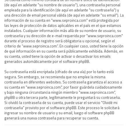
(de aquí en adelante "su nombre de usuario"), una contraseña personal
empleada para la identificación (de aquí en adelante "su contraseña") y
una dirección de email personal válida (de aquí en adelante "su email"). La
información de su cuenta en "www.seproinca.com" está protegida por
las leyes de protección de datos aplicables en el país en el que estamos
instalados. Cualquier información más allá de su nombre de usuario, su
contraseña y su dirección de e-mail requerida por "www.seproinca.com"
durante el proceso de registro será obligatoria u opcional, según el
criterio de “www.seproinca.com”. En cualquier caso, usted tiene la opción
de qué información en su cuenta será públicamente exhibida. Además, en
su cuenta, usted tiene la opción de activar o desactivar los emails
generados automáticamente por el software phpBB.
Su contraseña está encriptada (cifrado de una vía) por lo tanto está
segura. Sin embargo, se recomienda que no emplee la misma
contraseña en diferentes websites. Su contraseña garantiza el acceso a
su cuenta en "www.seproinca.com", por favor guárdela cuidadosamente
y bajo ninguna circunstancia ningún miembro "www.seproinca.com",
phpBB u otra tercera parte, legítimamente le preguntará su contraseña.
Si olvidó la contraseña de su cuenta, puede usar el servicio "Olvidé mi
contraseña" provisto por el software phpBB. Este proceso le solicitará
ingresar su nombre de usuario y su email, luego el software phpBB
generará una nueva contraseña para recuperar su cuenta.