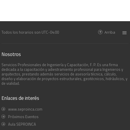
Todos los horarios son
UTC-04:00
Arriba
Nosotros
Servicios Profesionales de Ingeniería y Capacitación, F. P. Es una firma
dedicada a la capacitación y adiestramiento profesional para Ingenieros y
arquitectos, prestando además servicios de asesoría técnica, cálculo,
diseño y elaboración de proyectos estructurales, geotécnicos, hidráulicos, y
de vialidad.
Enlaces de interés
www.seproinca.com
Próximos Eventos
Aula SEPROINCA