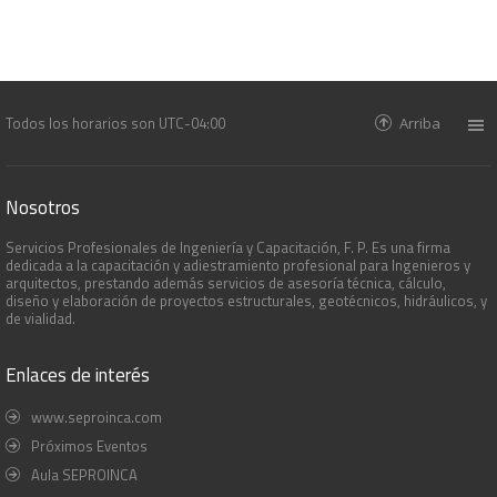
Todos los horarios son
UTC-04:00
Arriba
Nosotros
Servicios Profesionales de Ingeniería y Capacitación, F. P. Es una firma
dedicada a la capacitación y adiestramiento profesional para Ingenieros y
arquitectos, prestando además servicios de asesoría técnica, cálculo,
diseño y elaboración de proyectos estructurales, geotécnicos, hidráulicos, y
de vialidad.
Enlaces de interés
www.seproinca.com
Próximos Eventos
Aula SEPROINCA