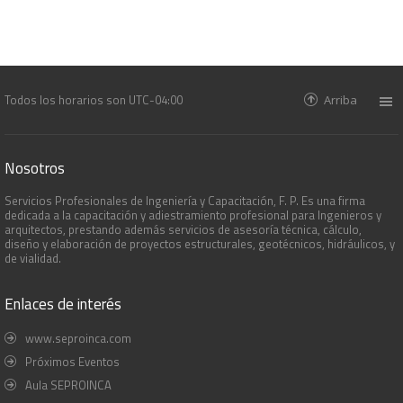
Todos los horarios son
UTC-04:00
Arriba
Nosotros
Servicios Profesionales de Ingeniería y Capacitación, F. P. Es una firma
dedicada a la capacitación y adiestramiento profesional para Ingenieros y
arquitectos, prestando además servicios de asesoría técnica, cálculo,
diseño y elaboración de proyectos estructurales, geotécnicos, hidráulicos, y
de vialidad.
Enlaces de interés
www.seproinca.com
Próximos Eventos
Aula SEPROINCA