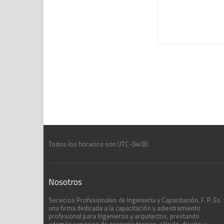
Todos los horarios son
UTC-04:00
Nosotros
Servicios Profesionales de Ingeniería y Capacitación, F. P. Es
una firma dedicada a la capacitación y adiestramiento
profesional para Ingenieros y arquitectos, prestando