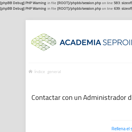
[phpBB Debug] PHP Warning
: in file
[ROOT]/phpbb/session.php
on line
583
:
sizeof
[phpBB Debug] PHP Warning
: in file
[ROOT]/phpbb/session.php
on line
639
:
sizeof
Índice general
Contactar con un Administrador d
Rellena el 