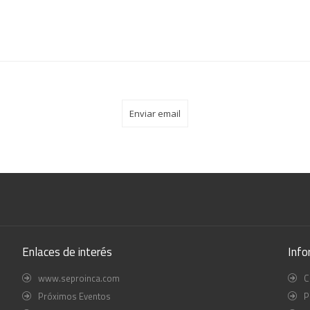
Enlaces de interés
Info
www.seproinca.com
C
Próximos Eventos
P