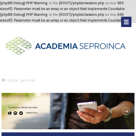
[phpBB Debug] PHP Warning
: in file
[ROOT]/phpbb/session.php
on line
583
:
sizeof(): Parameter must be an array or an object that implements Countable
[phpBB Debug] PHP Warning
: in file
[ROOT]/phpbb/session.php
on line
639
:
sizeof(): Parameter must be an array or an object that implements Countable
.
Índice general