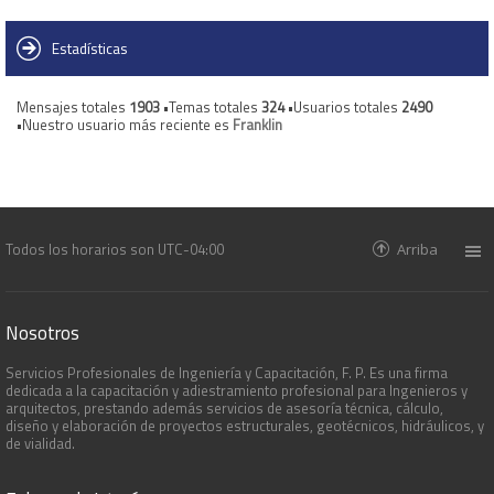
Estadísticas
Mensajes totales
1903
•Temas totales
324
•Usuarios totales
2490
•Nuestro usuario más reciente es
Franklin
Todos los horarios son
UTC-04:00
Arriba
Nosotros
Servicios Profesionales de Ingeniería y Capacitación, F. P. Es una firma
dedicada a la capacitación y adiestramiento profesional para Ingenieros y
arquitectos, prestando además servicios de asesoría técnica, cálculo,
diseño y elaboración de proyectos estructurales, geotécnicos, hidráulicos, y
de vialidad.