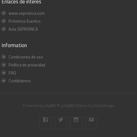
Enlaces de interés
www.seproinca.com
Próximos Eventos
Aula SEPROINCA
Information
Condiciones de uso
Política de privacidad
FAQ
Contáctenos
Powered by
phpBB ®
| phpBB3 theme by
KomiDesign