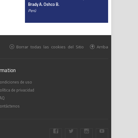
Brady A. Oshco B.
Perú
Borrar todas las cookies del Sitio
Arriba
rmation
ondiciones de uso
olítica de privacidad
AQ
ontáctenos