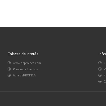
Enlaces de interés
Info
www.seproinca.com
C
Próximos Eventos
P
Aula SEPROINCA
F
C