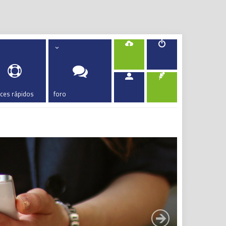
aces rápidos
foro