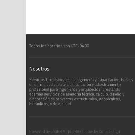
Todos los horarios son
UTC-04:00
Nosotros
Servicios Profesionales de Ingeniería y Capacitación, F. P. Es
una firma dedicada a la capacitación y adiestramiento
profesional para Ingenieros y arquitectos, prestando
además servicios de asesoría técnica, cálculo, diseño y
elaboración de proyectos estructurales, geotécnicos,
hidráulicos, y de vialidad.
Powered by
phpBB ®
| phpBB3 theme by
KomiDesign