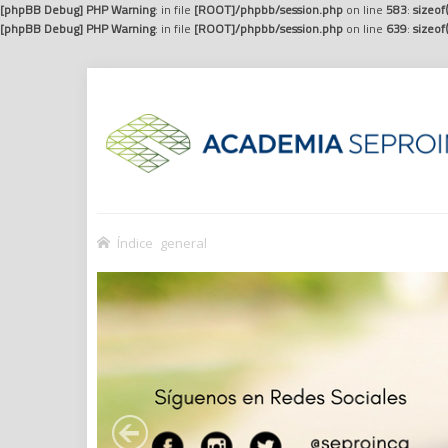
[phpBB Debug] PHP Warning
: in file
[ROOT]/phpbb/session.php
on line
583
:
sizeof
[phpBB Debug] PHP Warning
: in file
[ROOT]/phpbb/session.php
on line
639
:
sizeof
Índice general