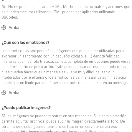
No. No es posible publicar en HTML. Muchos de los formatos y acciones que
se pueden ejecutar utilizando HTML pueden ser aplicados utilizando
BBCodes.
Arriba
¿Qué son los emoticonos?
Los emoticonos son pequeñas imágenes que pueden ser utilizadas para
expresar un sentimiento con un pequeño código, e.j. :) denota felicidad,
mientras que :( denota tristeza. La lista completa de emoticones puede verse
en el formulario de publicación. Trate de no abusar del uso de emoticonos,
pues pueden hacer que un mensaje se vuelva muy difícil de leer y un
moderador borre el tema o los emoticones del mensaje. La administración
puede fijar un límite para el número de emoticones a utilizar en un mensaje.
Arriba
¿Puedo publicar imagenes?
Sí, las imágenes se pueden mostrar en sus mensajes. Si la administración
permite adjuntar archivos, puede subir la imagen directamente al foro. De
otra manera, debe guardar primero su foto en un servidor de acceso
público, e.j. http://www.ejemplo.com/mi-imagen.gif. No puede publicar