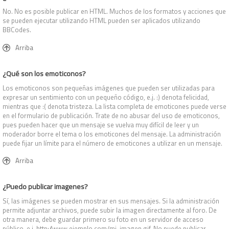
No. No es posible publicar en HTML. Muchos de los formatos y acciones que
se pueden ejecutar utilizando HTML pueden ser aplicados utilizando
BBCodes.
Arriba
¿Qué son los emoticonos?
Los emoticonos son pequeñas imágenes que pueden ser utilizadas para
expresar un sentimiento con un pequeño código, e.j. :) denota felicidad,
mientras que :( denota tristeza. La lista completa de emoticones puede verse
en el formulario de publicación. Trate de no abusar del uso de emoticonos,
pues pueden hacer que un mensaje se vuelva muy difícil de leer y un
moderador borre el tema o los emoticones del mensaje. La administración
puede fijar un límite para el número de emoticones a utilizar en un mensaje.
Arriba
¿Puedo publicar imagenes?
Sí, las imágenes se pueden mostrar en sus mensajes. Si la administración
permite adjuntar archivos, puede subir la imagen directamente al foro. De
otra manera, debe guardar primero su foto en un servidor de acceso
público, e.j. http://www.ejemplo.com/mi-imagen.gif. No puede publicar