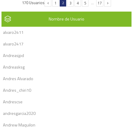
170 Usuarios
2
…
1
3
4
5
17
Nombre de Usuario
alvaro2411
alvaro2417
Andreasjpd
Andreasksg
Andres Alvarado
Andres_chiri10
Andrescse
andresgarcia2020
Andrew Maquilon