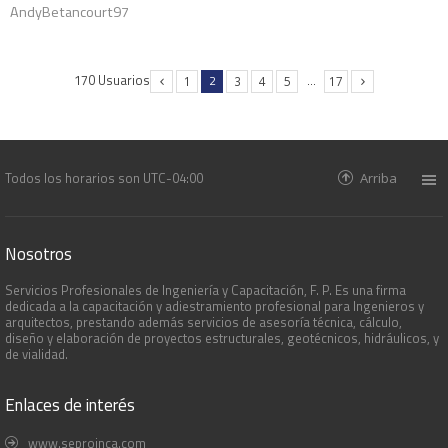
AndyBetancourt97
170 Usuarios
2
…
1
3
4
5
17
Todos los horarios son
UTC-04:00
Arriba
Nosotros
Servicios Profesionales de Ingeniería y Capacitación, F. P. Es una firma
dedicada a la capacitación y adiestramiento profesional para Ingenieros y
arquitectos, prestando además servicios de asesoría técnica, cálculo,
diseño y elaboración de proyectos estructurales, geotécnicos, hidráulicos, y
de vialidad.
Enlaces de interés
www.seproinca.com