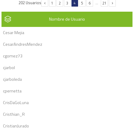
202 Usuarios
4
…
1
2
3
5
6
21
Nombre de Usuario
Cesar Mejia
CesarAndresMendez
cgomez73
cjarbol
cjarboleda
cpernetta
CrisDaGoLuna
Cristhian_R
CristianJurado