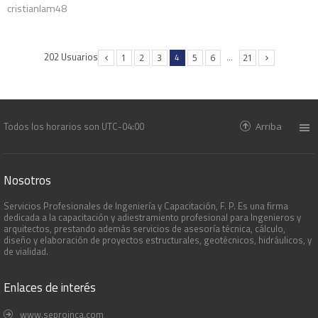
cristianlam48
202 Usuarios
4
…
1
2
3
5
6
21
Todos los horarios son
UTC-04:00
Arriba
Nosotros
Servicios Profesionales de Ingeniería y Capacitación, F. P. Es una firma
dedicada a la capacitación y adiestramiento profesional para Ingenieros y
arquitectos, prestando además servicios de asesoría técnica, cálculo,
diseño y elaboración de proyectos estructurales, geotécnicos, hidráulicos, y
de vialidad.
Enlaces de interés
www.seproinca.com