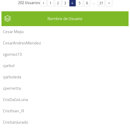
202 Usuarios
4
…
1
2
3
5
6
21
Nombre de Usuario
Cesar Mejia
CesarAndresMendez
cgomez73
cjarbol
cjarboleda
cpernetta
CrisDaGoLuna
Cristhian_R
CristianJurado