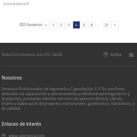
cristianlam48
202 Usuarios
4
…
1
2
3
5
6
21
Todos los horarios son
UTC-04:00
Arriba
Nosotros
Servicios Profesionales de Ingeniería y Capacitación, F. P. Es una firma
dedicada a la capacitación y adiestramiento profesional para Ingenieros y
arquitectos, prestando además servicios de asesoría técnica, cálculo,
diseño y elaboración de proyectos estructurales, geotécnicos, hidráulicos, y
de vialidad.
Enlaces de interés
www.seproinca.com